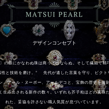
デザインコンセプト
じ〕の眼にかなわぬ珠は商ってはならぬ。そして繊細で精
感性と技術を磨け。" 先代が遺した言葉を守り、ビクト
ン、アール・ヌーボー、アールデコと、宝飾の歴史を復
く生み出される新作の数々。いずれも芥子粒ほどの真珠
れた、妥協を許さない職人気質が息づいています。