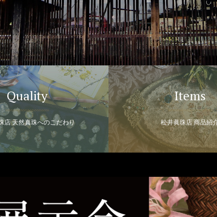
Quality
Items
珠店 天然真珠へのこだわり
松井眞珠店 商品紹