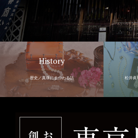
History
歴史／真珠にまつわる話
松井眞